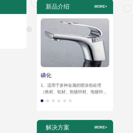
新品介绍
MORE+
磷化
铝及铝
1、适用于多种金属的喷涂前处理
1、用于铝
（铁材、铝材、热镀锌材、电镀锌材
和手工擦
及锌压铸件）。 2、形成一层纳米级
2、裸膜防
的被二氧化硅化合物强化的均一的转
艺，同时
化膜， 3、优秀的涂层结合力和耐蚀
上胶处理的
性能，对闪锈有良好的抑制能力。 4.
色、微蓝
可通过测量 pH 或电导率进行自动补
解决方案
MORE+
加。不含磷酸盐、锌、镍、锰及挥发