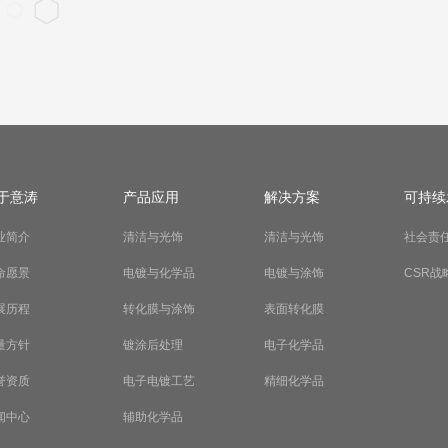
于意涛
产品应用
解决方案
可持续
业简介
清洁与光饰
清洁与光饰
社会责
命愿景
电镀与化学品
电镀与涂饰
CSR战
展历程
转化膜与涂饰
表面转化膜
量方针
镀涂后处理
电子化学品
誉资质
电子电镀工艺
精细化学品
闻中心
辅助化学品