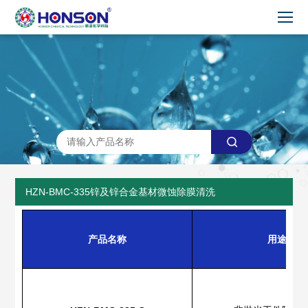
HZN-BMC-335锌及锌合金基材微蚀除膜清洗
产品名称
用途